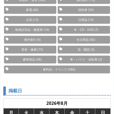
家電
(46)
招待券
(50)
文具
(13)
日用品
(10)
映画試写会・鑑賞券
(16)
本・CD・DVD
(7)
海外旅行
(6)
生活用品
(60)
美容・健康
(75)
花・園芸
(3)
豪華賞品
(38)
車・バイク・自転車
(3)
食料品・ドリンク
(386)
掲載日
2026年8月
月
火
水
木
金
土
日