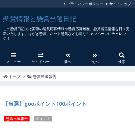
プライバシーポリシー
サイトマップ
懸賞情報と懸賞当選日記
この懸賞日記では実際の懸賞応募情報や懸賞応募履歴、懸賞当選情報を日々更
新いたします。はがき懸賞、ネット懸賞などお得なキャンペーンにチャレン
ジ！
メニュー
サイドバー
前へ
次へ
検索
トップ
>
懸賞当選報告
【当選】gooポイント100ポイント
懸賞当選報告
ポイント