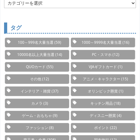
カ
テ
ゴ
リ
ー
タグ
100～999名大量当選
(59)
1000～9999名大量当選
(16)
10000名以上大量当選
(14)
PC・スマホ
(12)
QUOカード
(55)
VJAギフトカード
(1)
その他
(12)
アニメ・キャラクター
(15)
インテリア・雑貨
(37)
オリンピック懸賞
(1)
カメラ
(3)
キッチン用品
(18)
ゲーム・おもちゃ
(9)
ディスニー懸賞
(4)
ファッション
(8)
ポイント
(22)
商品券・金券
(308)
国内旅行
(12)