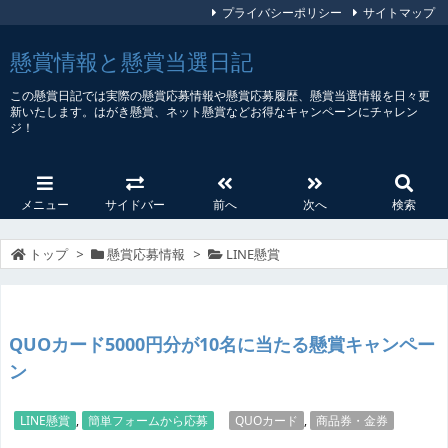
プライバシーポリシー
サイトマップ
懸賞情報と懸賞当選日記
この懸賞日記では実際の懸賞応募情報や懸賞応募履歴、懸賞当選情報を日々更
新いたします。はがき懸賞、ネット懸賞などお得なキャンペーンにチャレン
ジ！
メニュー
サイドバー
前へ
次へ
検索
トップ
>
懸賞応募情報
>
LINE懸賞
QUOカード5000円分が10名に当たる懸賞キャンペー
ン
LINE懸賞
,
簡単フォームから応募
QUOカード
,
商品券・金券