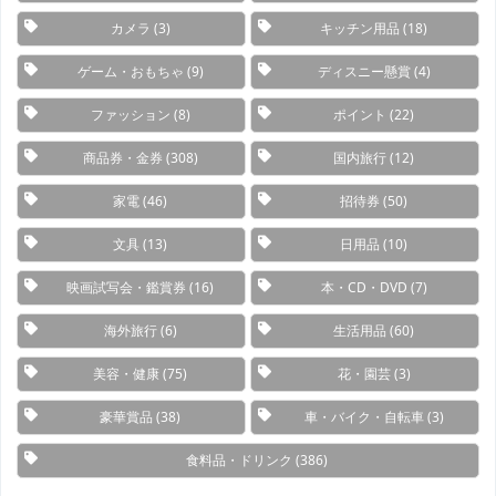
カメラ
(3)
キッチン用品
(18)
ゲーム・おもちゃ
(9)
ディスニー懸賞
(4)
ファッション
(8)
ポイント
(22)
商品券・金券
(308)
国内旅行
(12)
家電
(46)
招待券
(50)
文具
(13)
日用品
(10)
映画試写会・鑑賞券
(16)
本・CD・DVD
(7)
海外旅行
(6)
生活用品
(60)
美容・健康
(75)
花・園芸
(3)
豪華賞品
(38)
車・バイク・自転車
(3)
食料品・ドリンク
(386)