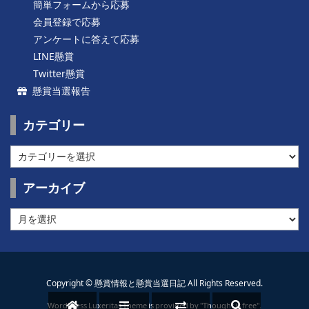
簡単フォームから応募
会員登録で応募
アンケートに答えて応募
LINE懸賞
Twitter懸賞
懸賞当選報告
カテゴリー
カ
テ
ゴ
アーカイブ
リ
ー
ア
ー
カ
イ
ブ
Copyright ©
懸賞情報と懸賞当選日記
All Rights Reserved.
WordPress Luxeritas Theme is provided by "
Thought is free
".