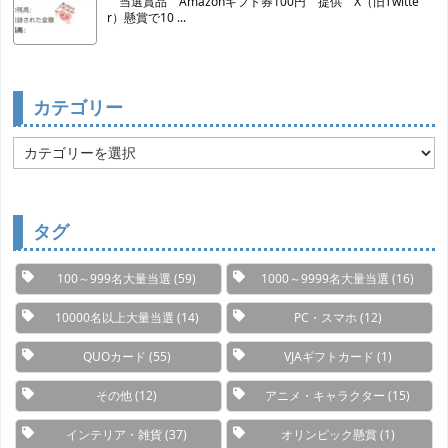
当選賞品 Amazonギフト券100円 提供 X（旧Twitte
r）懸賞で10 ...
カテゴリー
カ
テ
ゴ
リ
ー
タグ
100～999名大量当選
(59)
1000～9999名大量当選
(16)
10000名以上大量当選
(14)
PC・スマホ
(12)
QUOカード
(55)
VJAギフトカード
(1)
その他
(12)
アニメ・キャラクター
(15)
インテリア・雑貨
(37)
オリンピック懸賞
(1)