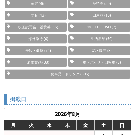
家電
(46)
招待券
(50)
文具
(13)
日用品
(10)
映画試写会・鑑賞券
(16)
本・CD・DVD
(7)
海外旅行
(6)
生活用品
(60)
美容・健康
(75)
花・園芸
(3)
豪華賞品
(38)
車・バイク・自転車
(3)
食料品・ドリンク
(386)
掲載日
2026年8月
月
火
水
木
金
土
日