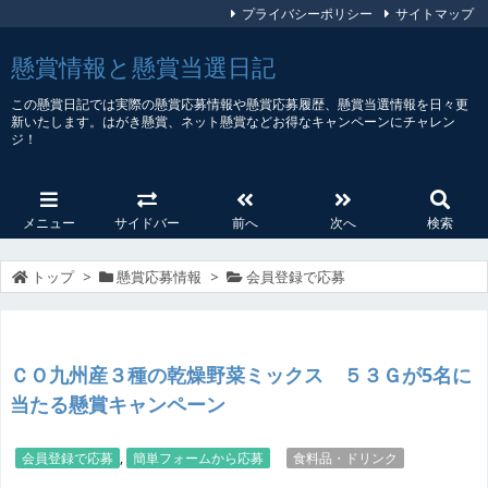
プライバシーポリシー
サイトマップ
懸賞情報と懸賞当選日記
この懸賞日記では実際の懸賞応募情報や懸賞応募履歴、懸賞当選情報を日々更
新いたします。はがき懸賞、ネット懸賞などお得なキャンペーンにチャレン
ジ！
メニュー
サイドバー
前へ
次へ
検索
トップ
>
懸賞応募情報
>
会員登録で応募
ＣＯ九州産３種の乾燥野菜ミックス ５３Ｇが5名に
当たる懸賞キャンペーン
会員登録で応募
,
簡単フォームから応募
食料品・ドリンク