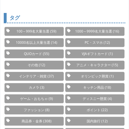
ゴ
リ
ー
タグ
100～999名大量当選
(59)
1000～9999名大量当選
(16)
10000名以上大量当選
(14)
PC・スマホ
(12)
QUOカード
(55)
VJAギフトカード
(1)
その他
(12)
アニメ・キャラクター
(15)
インテリア・雑貨
(37)
オリンピック懸賞
(1)
カメラ
(3)
キッチン用品
(18)
ゲーム・おもちゃ
(9)
ディスニー懸賞
(4)
ファッション
(8)
ポイント
(22)
商品券・金券
(308)
国内旅行
(12)