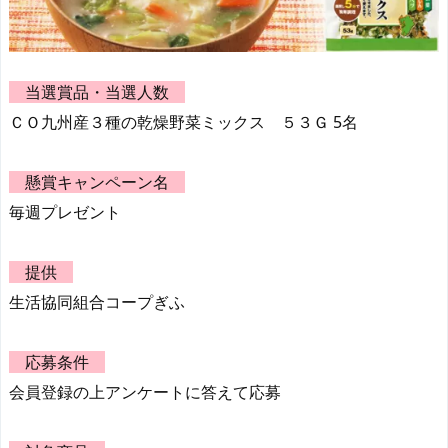
当選賞品・当選人数
ＣＯ九州産３種の乾燥野菜ミックス ５３Ｇ 5名
懸賞キャンペーン名
毎週プレゼント
提供
生活協同組合コープぎふ
応募条件
会員登録の上アンケートに答えて応募