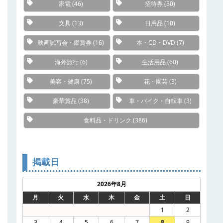
家電
(46)
招待券
(50)
文具
(13)
日用品
(10)
映画試写会・鑑賞券
(16)
本・CD・DVD
(7)
海外旅行
(6)
生活用品
(60)
美容・健康
(75)
花・園芸
(3)
豪華賞品
(38)
車・バイク・自転車
(3)
食料品・ドリンク
(386)
掲載日
2026年8月
月
火
水
木
金
土
日
1
2
3
4
5
6
7
8
9