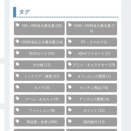
リ
ー
タグ
100～999名大量当選
(59)
1000～9999名大量当選
(1
6)
10000名以上大量当選
(14)
PC・スマホ
(12)
QUOカード
(55)
VJAギフトカード
(1)
その他
(12)
アニメ・キャラクター
(15)
インテリア・雑貨
(37)
オリンピック懸賞
(1)
カメラ
(3)
キッチン用品
(18)
ゲーム・おもちゃ
(9)
ディスニー懸賞
(4)
ファッション
(8)
ポイント
(22)
商品券・金券
(308)
国内旅行
(12)